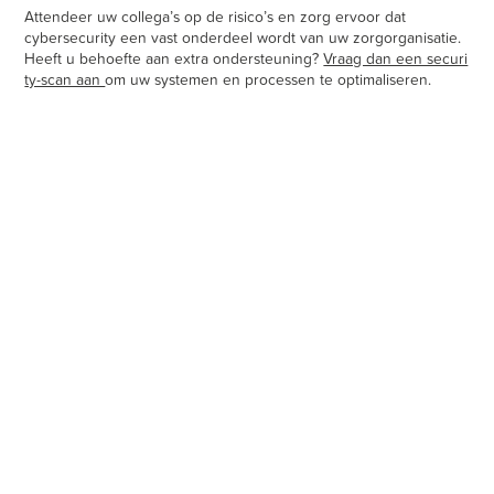
Attendeer uw collega’s op de risico’s en zorg ervoor dat
cybersecurity een vast onderdeel wordt van uw zorgorganisatie.
Heeft u behoefte aan extra ondersteuning?
Vraag dan een securi
ty-scan aan
om uw systemen en processen te optimaliseren.
ICT-beheer voor bedrijven in
Nijkerk en omgeving
Bedrijven in Nijkerk en omgeving vertrouwen elke dag op Gflex
voor solide ICT-beheer. Bij ons draait alles om het ondersteunen
van jouw werk. We houden je systemen veilig, stabiel en up-to-
date. Zonder gedoe. Zonder ruis. Zodat jij gewoon je werk kunt
doen. Punt. Wij regelen het.
Gflex is de regionale ICT-partner waarop je kunt bouwen.
MEER INFORMATIE AANVRAGEN