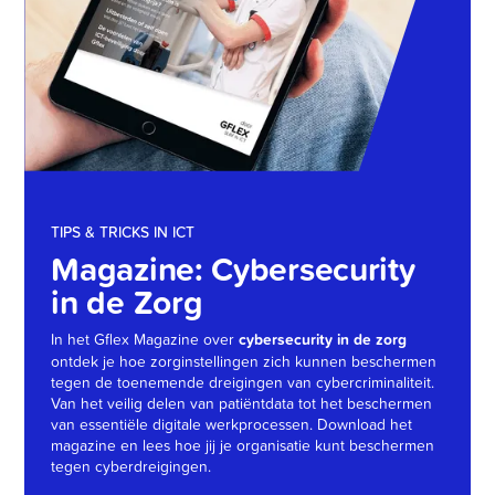
TIPS & TRICKS IN ICT
Magazine: Cybersecurity
in de Zorg
In het Gflex Magazine over
cybersecurity in de zorg
ontdek je hoe zorginstellingen zich kunnen beschermen
tegen de toenemende dreigingen van cybercriminaliteit.
Van het veilig delen van patiëntdata tot het beschermen
van essentiële digitale werkprocessen. Download het
magazine en lees hoe jij je organisatie kunt beschermen
tegen cyberdreigingen.