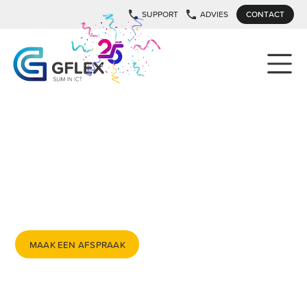
SUPPORT
ADVIES
CONTACT
ONS PROCES
Aan alles gedacht. Geen losse eindjes. Ons proces brengt
structuur, overzicht en duidelijkheid. Je weet precies wat we
doen, wanneer en waarom. Geen vage beloftes, wél
concrete stappen. Zo maken we samen écht het verschil.
MAAK EEN AFSPRAAK