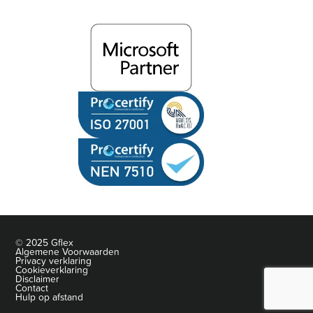
© 2025 Gflex
Algemene Voorwaarden
Privacy verklaring
Cookieverklaring
Disclaimer
Contact
Hulp op afstand