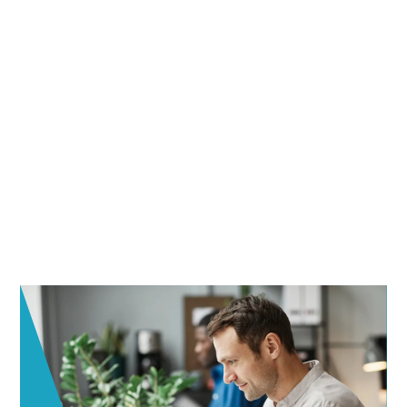
zorginstellingen in Nijkerk en
omgeving
Zorginstellingen in Nijkerk en omgeving vertrouwen elke dag op
Gflex voor solide ICT-beheer. Bij ons draait alles om het
ondersteunen van jouw werk. We houden je systemen veilig,
stabiel en up-to-date. Zonder gedoe. Zonder ruis.
Jij wilt gewoon je werk doen. Punt. Wij regelen het.
Gflex is de regionale ICT-partner waarop je kunt bouwen.