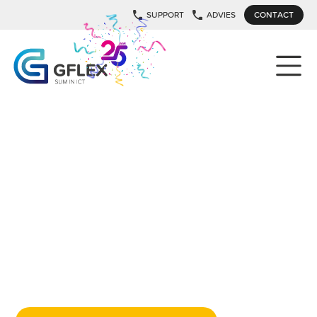
SUPPORT
ADVIES
CONTACT
ICT BEHEER IN DE ZORG
VOOR VEILIGE EN
STABIELE ZORG
Zorginstellingen hebben ICT nodig die altijd werkt. Gflex
beheert de complete ICT omgeving voor zorgorganisaties en
zorgt voor veilige systemen, stabiele werkplekken en
ondersteuning die aansluitbij de dagelijkse zorgprocessen.
Medewerkers kunnen zorginformatie snel en veilig
raadplegen en blijven zonder onderbrekingen werken.